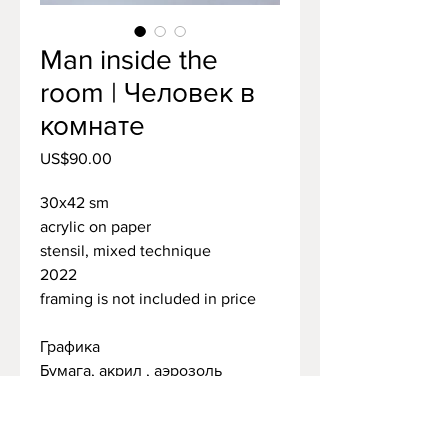
Man inside the
room | Человек в
комнате
Price
US$90.00
30х42 sm
acrylic on paper
stensil, mixed technique
2022
framing is not included in price
Графика
Бумага, акрил , аэрозоль
30 х 42
2022